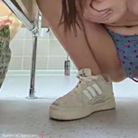
BallerinaCappuccino_